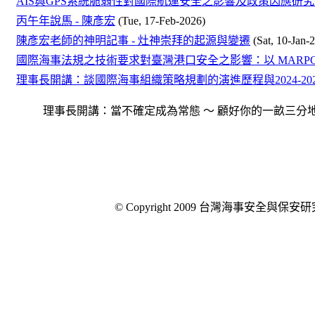
AIS與GPS系統脆弱性對國際航運安全之影響及政策因應研究 
丙午年說馬 - 陳彥宏
(Tue, 17-Feb-2026)
陳彥宏老師的神明記事 - 灶神崇拜的起源與變遷
(Sat, 10-Jan-
國際海事法規之技術要求對臺灣港口安全之影響：以 MARPOL 與
理事長開講：談國際海事組織策略規劃的演進歷程與2024-202
理事長開講：當不確定成為常態 ～ 顧好你的一畝三分地 ～ 回應讀者提問
© Copyright 2009 台灣海事安全與保安研究會 - Tai