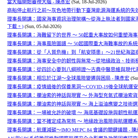
當大腦開始審視大腦 - 陳彥宏
(Sat, 18-Jul-2026)
商船停止航行之前～灰色地帶行動下臺灣能源海運系統的失效
理事長開講：國家海事資訊治理架構～從海上執法者到國家海事資訊治理核
下載。)
(Sun, 05-Jul-2026)
理事長開講：海難留下的世界 ～ 50起重大事故如何重塑海事
理事長開講：海事風險圖譜 ～ 50起國際重大海難事故的系統性
理事長開講：從「人質危機」到「航安隱患」～21世紀海盜商
理事長開講：海事安全中的韌性與無常～從地緣政治、技術極
理事長開講：從四診心要到八綱辨證～古典中醫思維與現代海
理事長開講：相忘於江湖～全球風險變遷與困局 - 陳彥宏
(Su
理事長開講：疫情過後的保養黑洞～COVID-19後全球航運安全
理事長開講：攔油索的神話與現實 ～ 外海型充氣式攔油索貨櫃
理事長開講：攔油索的神話與現實 ～ 海上溢油應變之技術選
理事長開講：一場被允許的破壞 ～ 海底基礎設施與韌性航運的
理事長開講：當不確定成為常態 ～ 地緣政治風險與航運體系的
理事長開講：航運減碳～IMO MEPC 84 會議的關鍵議題 - 