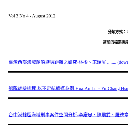
Vol 3 No 4 - August 2012
分類方式：
當前的檔案排序
臺灣西部海域船舶避讓距離之研究-林彬、宋瑞屏 ........ (downlo
船隊歲檢排程-以不定航船運為例-Hua-An Lu、Yu-Chang Hsu ......
台中港轄區海域刑事案件空間分析-李慶忠、陳震武、羅德章、洪富峰 ....