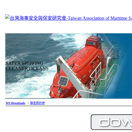
SAFER SHIPPING
CLEANER OCEANS
WF-Downloads
>
陳老師的神